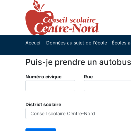
Accueil
Données au sujet de l'école
Écoles a
Puis-je prendre un autobu
Numéro civique
Rue
District scolaire