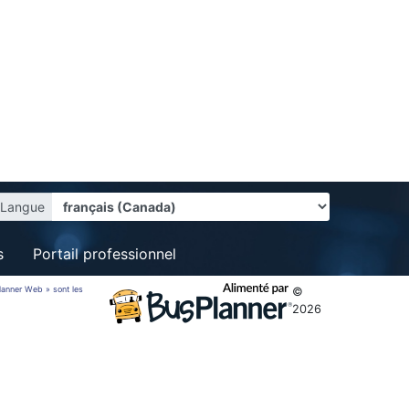
Langue
s
Portail professionnel
sPlanner Web » sont les
©
2026