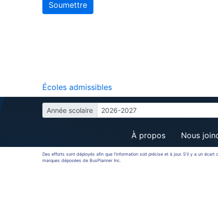
Écoles admissibles
Année scolaire
2026-2027
À propos
Nous join
Des efforts sont déployés afin que l’information soit précise et à jour. S’il y a un éca
marques déposées de BusPlanner Inc.