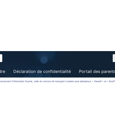
dre
Déclaration de confidentialité
Portail des parent
rt concernant l'information fournie, celle du service de transport scolaire aura préséance. « Georef » et « Bu