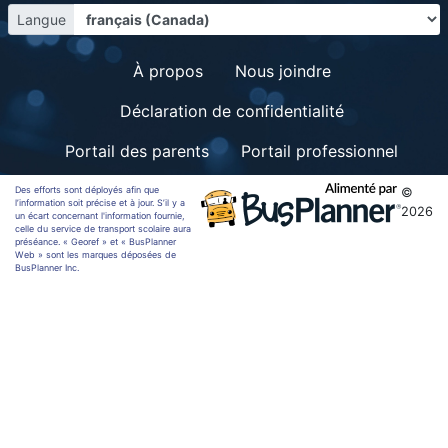
Langue
À propos
Nous joindre
Déclaration de confidentialité
Portail des parents
Portail professionnel
Des efforts sont déployés afin que
©
l’information soit précise et à jour. S’il y a
2026
un écart concernant l'information fournie,
celle du service de transport scolaire aura
préséance. « Georef » et « BusPlanner
Web » sont les marques déposées de
BusPlanner Inc.